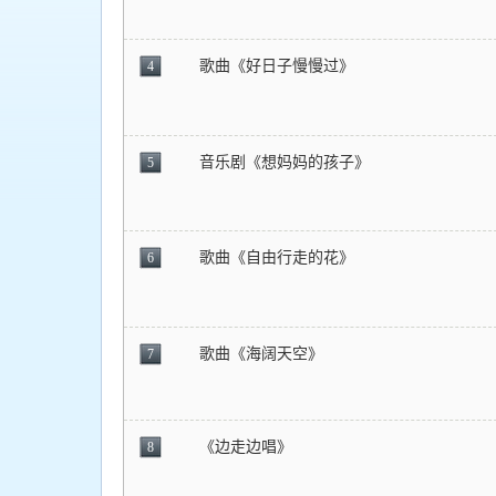
歌曲《好日子慢慢过》
4
音乐剧《想妈妈的孩子》
5
歌曲《自由行走的花》
6
歌曲《海阔天空》
7
《边走边唱》
8